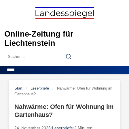
Skip
to
content
Online-Zeitung für
Liechtenstein
Search
Search
for:
Menu
Start
/
Leserbriefe
/
Nahwärme: Ofen für Wohnung im
Gartenhaus?
Nahwärme: Ofen für Wohnung im
Gartenhaus?
24. November 2025
•
Leserbriefe
•
2 Minuten