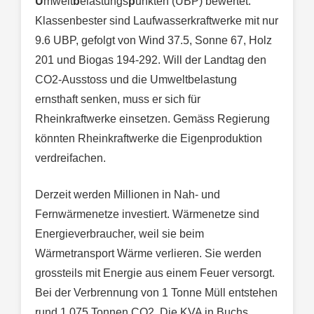
U
mwelt
b
elastungs
p
unkten (UBP) bewertet.
Klassenbester sind Laufwasserkraftwerke mit nur
9.6 UBP, gefolgt von Wind 37.5, Sonne 67, Holz
201 und Biogas 194-292. Will der Landtag den
CO2-Ausstoss und die Umweltbelastung
ernsthaft senken, muss er sich für
Rheinkraftwerke einsetzen. Gemäss Regierung
könnten Rheinkraftwerke die Eigenproduktion
verdreifachen.
Derzeit werden Millionen in Nah- und
Fernwärmenetze investiert. Wärmenetze sind
Energieverbraucher, weil sie beim
Wärmetransport Wärme verlieren. Sie werden
grossteils mit Energie aus einem Feuer versorgt.
Bei der Verbrennung von 1 Tonne Müll entstehen
rund 1,075 Tonnen CO2. Die KVA in Buchs