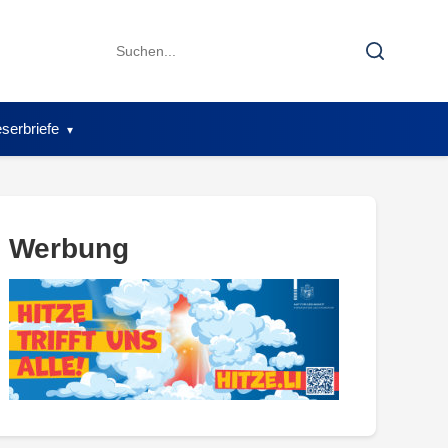
Search
Search
for:
serbriefe
Werbung