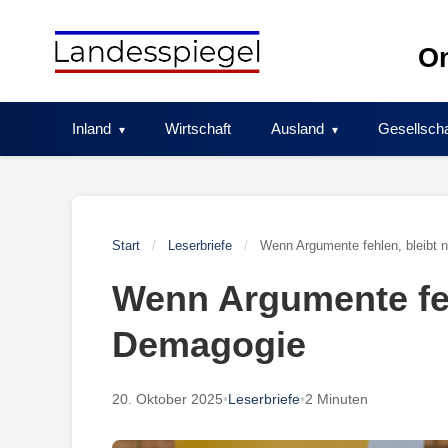
Skip
to
On
content
Inland
Wirtschaft
Ausland
Gesellscha
Start
/
Leserbriefe
/
Wenn Argumente fehlen, bleibt 
Wenn Argumente feh
Demagogie
20. Oktober 2025
•
Leserbriefe
•
2 Minuten