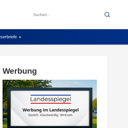
Search
Search
for:
serbriefe
Werbung