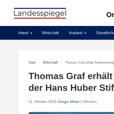
Skip
to
On
content
Inland
Wirtschaft
Ausland
Gesellscha
Start
/
Wirtschaft
/
Thomas Graf erhält Anerkennungs
Thomas Graf erhäl
der Hans Huber Sti
11. Oktober 2025
•
Gregor Meier
•
2 Minuten