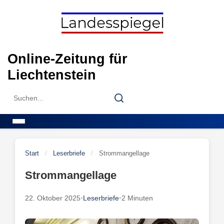
Skip
to
content
Online-Zeitung für
Liechtenstein
Search
Search
for:
Menu
Start
/
Leserbriefe
/
Strommangellage
Strommangellage
22. Oktober 2025
•
Leserbriefe
•
2 Minuten