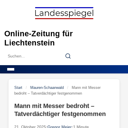
Skip
to
content
Online-Zeitung für
Liechtenstein
Search
Search
for:
Menu
Start
/
Mauren-Schaanwald
/
Mann mit Messer
bedroht – Tatverdächtiger festgenommen
Mann mit Messer bedroht –
Tatverdächtiger festgenommen
21. Oktober 2025
•
Gregor Meier
•
1 Minute