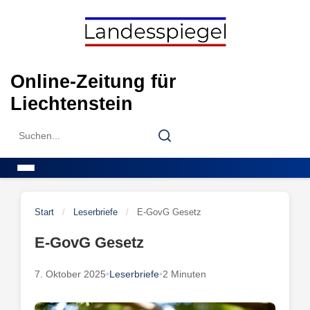
Skip
to
content
Online-Zeitung für
Liechtenstein
Search
Search
for:
Menu
Start
/
Leserbriefe
/
E-GovG Gesetz
E-GovG Gesetz
7. Oktober 2025
•
Leserbriefe
•
2 Minuten