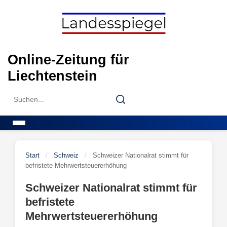
Skip
to
content
Online-Zeitung für
Liechtenstein
Search
Search
for:
Menu
Start
/
Schweiz
/
Schweizer Nationalrat stimmt für
befristete Mehrwertsteuererhöhung
Schweizer Nationalrat stimmt für
befristete
Mehrwertsteuererhöhung