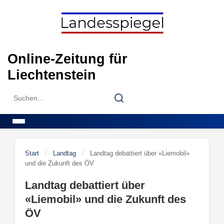
Skip
to
content
Online-Zeitung für
Liechtenstein
Search
Search
for:
Menu
Start
/
Landtag
/
Landtag debattiert über «Liemobil»
und die Zukunft des ÖV
Landtag debattiert über
«Liemobil» und die Zukunft des
ÖV