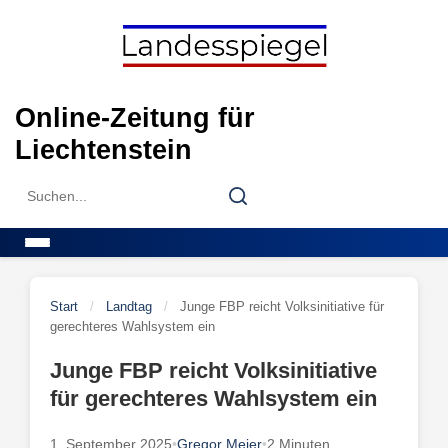
Skip
to
content
Online-Zeitung für
Liechtenstein
Search
Search
for:
Menu
Start
/
Landtag
/
Junge FBP reicht Volksinitiative für
gerechteres Wahlsystem ein
Junge FBP reicht Volksinitiative
für gerechteres Wahlsystem ein
1. September 2025
•
Gregor Meier
•
2 Minuten