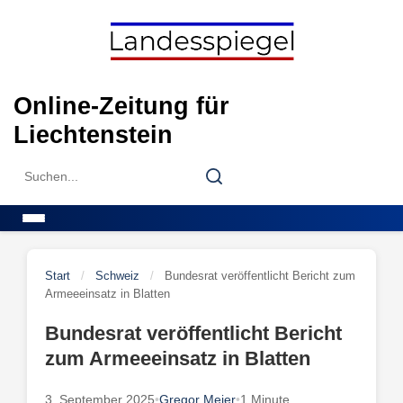
Skip
to
content
Online-Zeitung für
Liechtenstein
Search
Search
for:
Menu
Start
/
Schweiz
/
Bundesrat veröffentlicht Bericht zum
Armeeeinsatz in Blatten
Bundesrat veröffentlicht Bericht
zum Armeeeinsatz in Blatten
3. September 2025
•
Gregor Meier
•
1 Minute