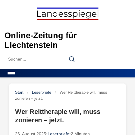
Skip
to
content
Online-Zeitung für
Liechtenstein
Search
Search
for:
Menu
Start
/
Leserbriefe
/
Wer Reittherapie will, muss
zonieren – jetzt.
Wer Reittherapie will, muss
zonieren – jetzt.
26. August 2025
•
Leserbriefe
•
2 Minuten