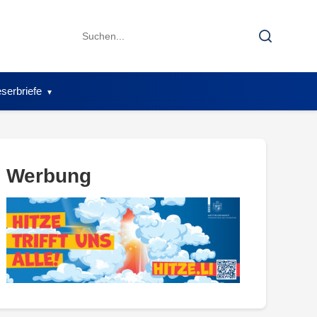
Search
Search
for:
serbriefe
Werbung