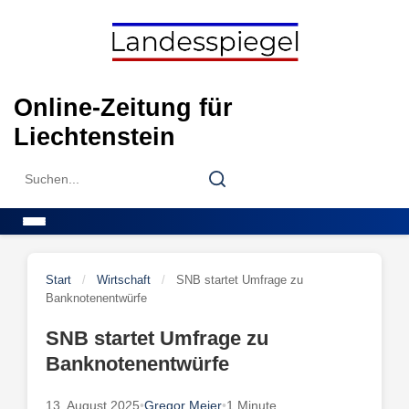
Skip
to
content
Online-Zeitung für
Liechtenstein
Search
Search
for:
Menu
Start
/
Wirtschaft
/
SNB startet Umfrage zu
Banknotenentwürfe
SNB startet Umfrage zu
Banknotenentwürfe
13. August 2025
•
Gregor Meier
•
1 Minute