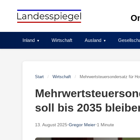
Skip
to
On
content
Inland
Wirtschaft
Ausland
Gesellscha
Start
/
Wirtschaft
/
Mehrwertsteuersondersatz für Hot
Mehrwertsteuersond
soll bis 2035 bleibe
13. August 2025
•
Gregor Meier
•
1 Minute