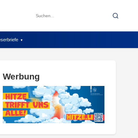
Search
Search
for:
serbriefe
Werbung