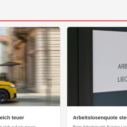
leich teuer
Arbeitslosenquote stei
 sich auf ein neues
Beim Arbeitsmarkt Service Li