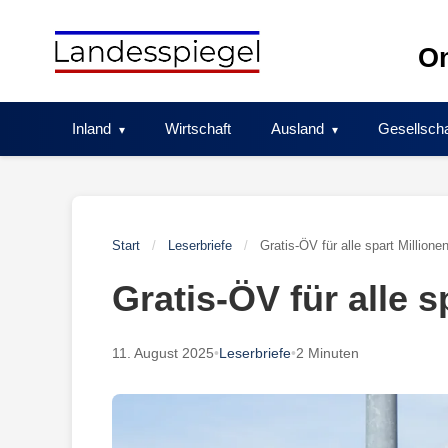
Skip
to
On
content
Inland
Wirtschaft
Ausland
Gesellscha
Start
/
Leserbriefe
/
Gratis-ÖV für alle spart Millionen
Gratis-ÖV für alle s
11. August 2025
•
Leserbriefe
•
2 Minuten