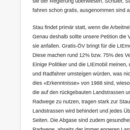
sie der Regierung überwiesen. Schüler, S
fahren schon gratis, ausgenommen sind a
Stau findet primär statt, wenn die Arbei
Genau deshalb sollte unsere Petition di
sie anfallen. Gratis-ÖV bringt für die LIE
Diese machen rund 12% bzw. 75% des Ver
Einige Politiker und die LIEmobil meinen,
und Radfahrer umsteigen würden, was nic
dies «Erkenntnisse» von 1988 sind, wieso 
die auf den rückgebauten Landstrassen un
Radwege zu nutzen, tragen stark zur Stau
Landstrassen wird behindert und jedes Übe
Seiten. Die Abgase sind zudem gesundhei
Radwege, abseits der immer engeren Lan