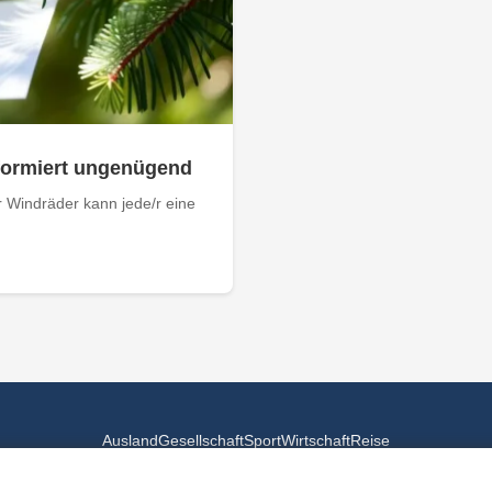
nformiert ungenügend
 Windräder kann jede/r eine
Ausland
Gesellschaft
Sport
Wirtschaft
Reise
© 2026
Landesspiegel
- Alle Rechte vorbehalten