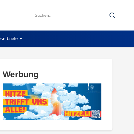
Search
Search
for:
serbriefe
Werbung