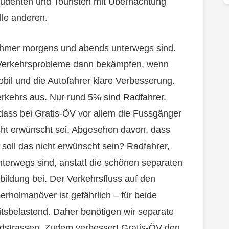
tudenten und Touristen mit Übernachtung
lle anderen.
tnehmer morgens und abends unterwegs sind.
e Verkehrsprobleme dann bekämpfen, wenn
mobil und die Autofahrer klare Verbesserung.
kehrs aus. Nur rund 5% sind Radfahrer.
 dass bei Gratis-ÖV vor allem die Fussgänger
ht erwünscht sei. Abgesehen davon, dass
soll das nicht erwünscht sein? Radfahrer,
terwegs sind, anstatt die schönen separaten
bildung bei. Der Verkehrsfluss auf den
rholmanöver ist gefährlich – für beide
tsbelastend. Daher benötigen wir separate
dstrassen. Zudem verbessert Gratis-ÖV den