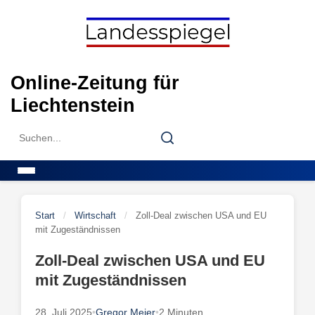
Skip
to
content
Online-Zeitung für
Liechtenstein
Search
Search
for:
Menu
Start
/
Wirtschaft
/
Zoll-Deal zwischen USA und EU
mit Zugeständnissen
Zoll-Deal zwischen USA und EU
mit Zugeständnissen
28. Juli 2025
•
Gregor Meier
•
2 Minuten