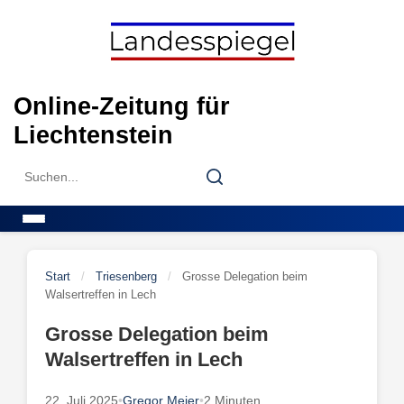
Skip
to
content
Online-Zeitung für
Liechtenstein
Search
Search
for:
Menu
Start
/
Triesenberg
/
Grosse Delegation beim
Walsertreffen in Lech
Grosse Delegation beim
Walsertreffen in Lech
22. Juli 2025
•
Gregor Meier
•
2 Minuten