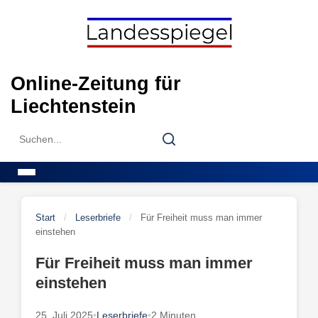
Skip
to
content
Online-Zeitung für
Liechtenstein
Search
Search
for:
Menu
Start
/
Leserbriefe
/
Für Freiheit muss man immer
einstehen
Für Freiheit muss man immer
einstehen
25. Juli 2025
•
Leserbriefe
•
2 Minuten