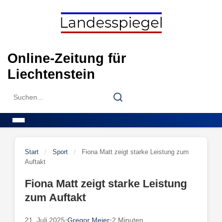
Skip
to
content
Online-Zeitung für
Liechtenstein
Search
Search
for:
Menu
Start
/
Sport
/
Fiona Matt zeigt starke Leistung zum
Auftakt
Fiona Matt zeigt starke Leistung
zum Auftakt
21. Juli 2025
•
Gregor Meier
•
2 Minuten