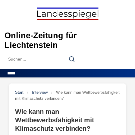
Skip
to
content
Online-Zeitung für
Liechtenstein
Search
Search
for:
Menu
Start
/
Interview
/
Wie kann man Wettbewerbsfähigkeit
mit Klimaschutz verbinden?
Wie kann man
Wettbewerbsfähigkeit mit
Klimaschutz verbinden?