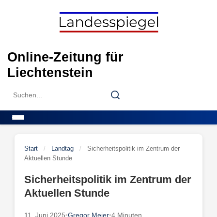
Skip
to
content
Online-Zeitung für
Liechtenstein
Search
Search
for:
Menu
Start
/
Landtag
/
Sicherheitspolitik im Zentrum der
Aktuellen Stunde
Sicherheitspolitik im Zentrum der
Aktuellen Stunde
11. Juni 2025
•
Gregor Meier
•
4 Minuten