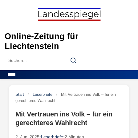
Skip
to
content
Online-Zeitung für
Liechtenstein
Search
Search
for:
Menu
Start
/
Leserbriefe
/
Mit Vertrauen ins Volk – für ein
gerechteres Wahlrecht
Mit Vertrauen ins Volk – für ein
gerechteres Wahlrecht
2. Juni 2025
•
Leserbriefe
•
2 Minuten