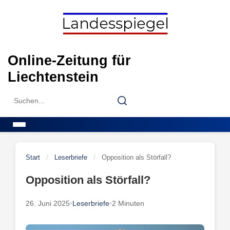
Skip
to
content
Online-Zeitung für
Liechtenstein
Search
Search
for:
Menu
Start
/
Leserbriefe
/
Opposition als Störfall?
Opposition als Störfall?
26. Juni 2025
•
Leserbriefe
•
2 Minuten