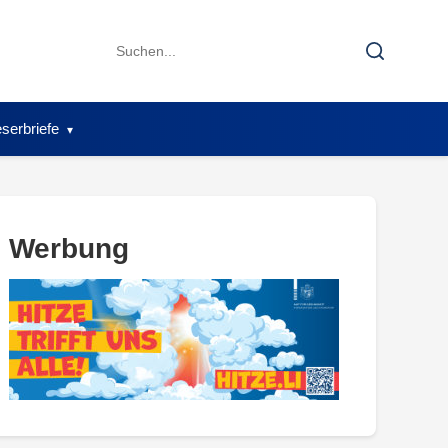
Search
Search
for:
serbriefe
Werbung