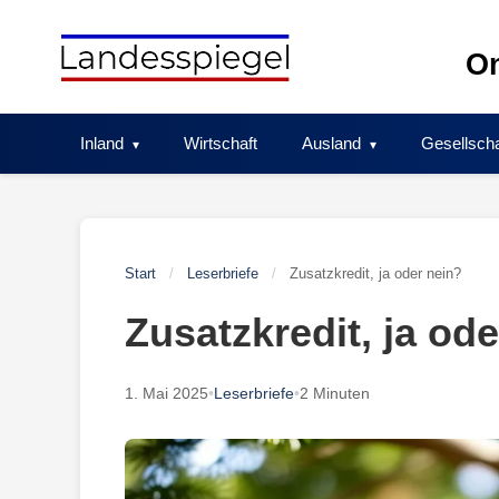
Skip
to
On
content
Inland
Wirtschaft
Ausland
Gesellscha
Start
/
Leserbriefe
/
Zusatzkredit, ja oder nein?
Zusatzkredit, ja od
1. Mai 2025
•
Leserbriefe
•
2 Minuten