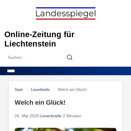
Skip
to
content
Online-Zeitung für
Liechtenstein
Search
Search
for:
Menu
Start
/
Leserbriefe
/
Welch ein Glück!
Welch ein Glück!
26. Mai 2025
•
Leserbriefe
•
2 Minuten