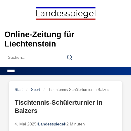
Skip
to
content
Online-Zeitung für
Liechtenstein
Search
Search
for:
Menu
Start
/
Sport
/
Tischtennis-Schülerturnier in Balzers
Tischtennis-Schülerturnier in
Balzers
4. Mai 2025
•
Landesspiegel
•
2 Minuten