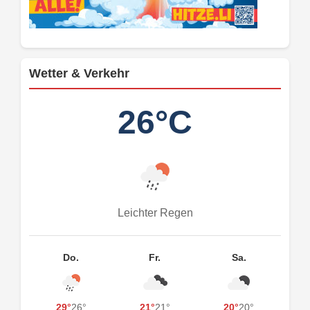
Wetter & Verkehr
26°C
Leichter Regen
Do.
Fr.
Sa.
29°
26°
21°
21°
20°
20°