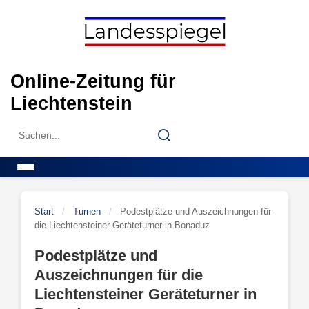
Skip
to
content
Online-Zeitung für
Liechtenstein
Search
Search
for:
Menu
Start
/
Turnen
/
Podestplätze und Auszeichnungen für
die Liechtensteiner Geräteturner in Bonaduz
Podestplätze und
Auszeichnungen für die
Liechtensteiner Geräteturner in