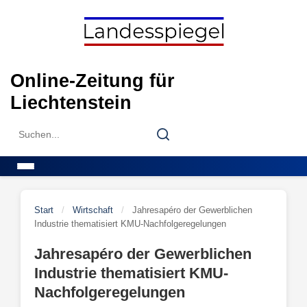
Skip
to
content
Online-Zeitung für
Liechtenstein
Search
Search
for:
Menu
Start
/
Wirtschaft
/
Jahresapéro der Gewerblichen
Industrie thematisiert KMU-Nachfolgeregelungen
Jahresapéro der Gewerblichen
Industrie thematisiert KMU-
Nachfolgeregelungen