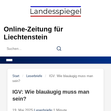
Skip
to
content
Online-Zeitung für
Liechtenstein
Search
Search
for:
Menu
Start
/
Leserbriefe
/
IGV: Wie blauäugig muss man
sein?
IGV: Wie blauäugig muss man
sein?
19. Mai 2025
•
Leserbriefe
•
1 Minute