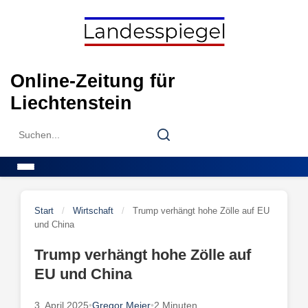
Skip
to
content
Online-Zeitung für
Liechtenstein
Search
Search
for:
Menu
Start
/
Wirtschaft
/
Trump verhängt hohe Zölle auf EU
und China
Trump verhängt hohe Zölle auf
EU und China
3. April 2025
•
Gregor Meier
•
2 Minuten