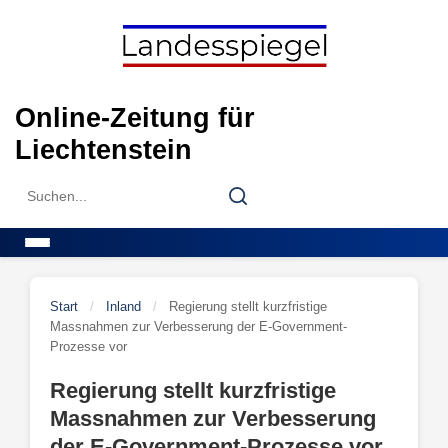
Skip
to
content
Online-Zeitung für
Liechtenstein
Search
Search
for:
Menu
Start
/
Inland
/
Regierung stellt kurzfristige
Massnahmen zur Verbesserung der E-Government-
Prozesse vor
Regierung stellt kurzfristige
Massnahmen zur Verbesserung
der E-Government-Prozesse vor