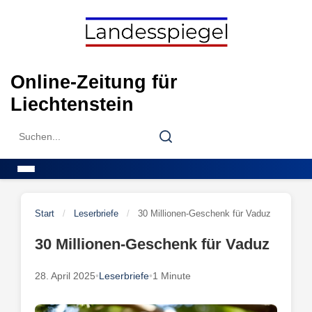
Skip
to
content
Online-Zeitung für
Liechtenstein
Search
Search
for:
Menu
Start
/
Leserbriefe
/
30 Millionen-Geschenk für Vaduz
30 Millionen-Geschenk für Vaduz
28. April 2025
•
Leserbriefe
•
1 Minute