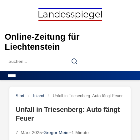
Skip
to
content
Online-Zeitung für
Liechtenstein
Search
Search
for:
Menu
Start
/
Inland
/
Unfall in Triesenberg: Auto fängt Feuer
Unfall in Triesenberg: Auto fängt
Feuer
7. März 2025
•
Gregor Meier
•
1 Minute