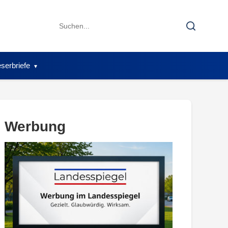
Search
Search
for:
serbriefe
Werbung