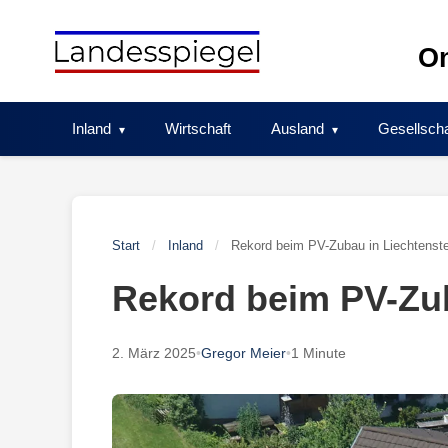
Skip
to
On
content
Inland
Wirtschaft
Ausland
Gesellscha
Start
/
Inland
/
Rekord beim PV-Zubau in Liechtenste
Rekord beim PV-Zub
2. März 2025
•
Gregor Meier
•
1 Minute