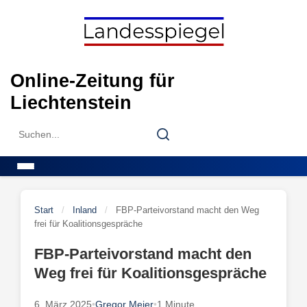
Skip
to
content
Online-Zeitung für
Liechtenstein
Search
Search
for:
Menu
Start
/
Inland
/
FBP-Parteivorstand macht den Weg
frei für Koalitionsgespräche
FBP-Parteivorstand macht den
Weg frei für Koalitionsgespräche
6. März 2025
•
Gregor Meier
•
1 Minute