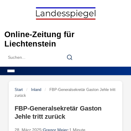
Skip
to
content
Online-Zeitung für
Liechtenstein
Search
Search
for:
Menu
Start
/
Inland
/
FBP-Generalsekretär Gaston Jehle tritt
zurück
FBP-Generalsekretär Gaston
Jehle tritt zurück
28. März 2025
•
Gregor Meier
•
1 Minute