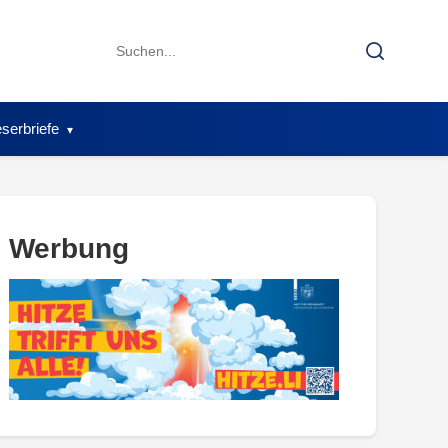
Search
Search
for:
serbriefe
Werbung