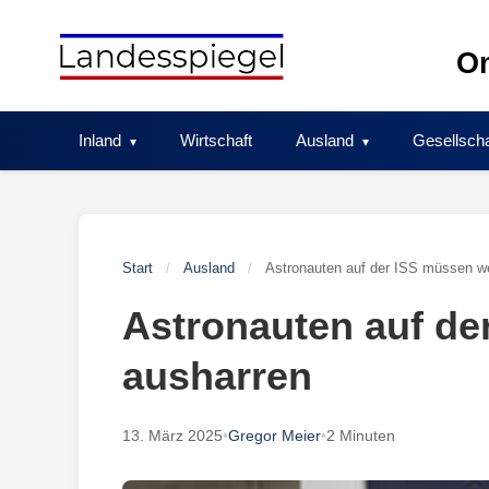
Skip
to
On
content
Inland
Wirtschaft
Ausland
Gesellscha
Start
/
Ausland
/
Astronauten auf der ISS müssen we
Astronauten auf de
ausharren
13. März 2025
•
Gregor Meier
•
2 Minuten