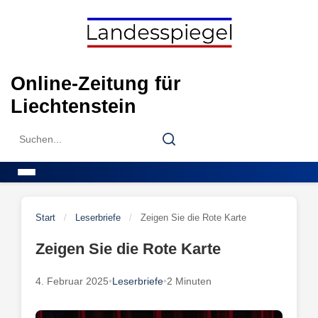
Skip
to
content
Online-Zeitung für
Liechtenstein
Search
Search
for:
Menu
Start
/
Leserbriefe
/
Zeigen Sie die Rote Karte
Zeigen Sie die Rote Karte
4. Februar 2025
•
Leserbriefe
•
2 Minuten