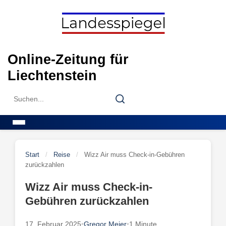
Skip
to
content
Online-Zeitung für
Liechtenstein
Search
Search
for:
Menu
Start
/
Reise
/
Wizz Air muss Check-in-Gebühren
zurückzahlen
Wizz Air muss Check-in-
Gebühren zurückzahlen
17. Februar 2025
•
Gregor Meier
•
1 Minute