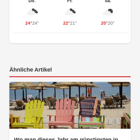
Do.
Fr.
Sa.
24°
24°
22°
21°
20°
20°
Ähnliche Artikel
Wo man dieses Jahr am günstigsten in