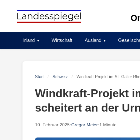
Skip
to
On
content
Inland
Wirtschaft
Ausland
Gesellscha
Start
/
Schweiz
/
Windkraft-Projekt im St. Galler Rhe
Windkraft-Projekt im
scheitert an der Ur
10. Februar 2025
•
Gregor Meier
•
1 Minute