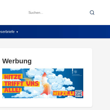
Search
Search
for:
serbriefe
Werbung