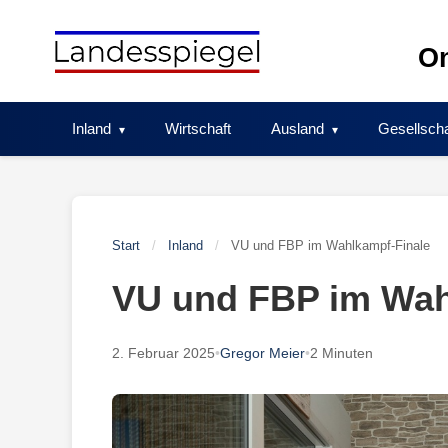
Skip
to
On
content
Inland
Wirtschaft
Ausland
Gesellscha
Start
/
Inland
/
VU und FBP im Wahlkampf-Finale
VU und FBP im Wah
2. Februar 2025
•
Gregor Meier
•
2 Minuten