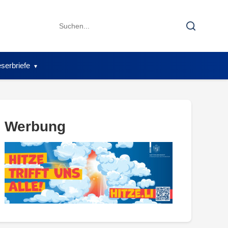
Search
Search
for:
serbriefe
Werbung