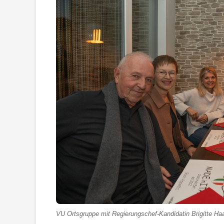
VU Ortsgruppe mit Regierungschef-Kandidatin Brigitte Haa