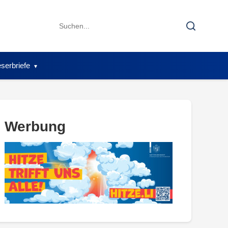
Search
Search
for:
serbriefe
Werbung