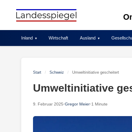
Skip
to
On
content
Inland
Wirtschaft
Ausland
Gesellscha
Start
/
Schweiz
/
Umweltinitiative gescheitert
Umweltinitiative ge
9. Februar 2025
•
Gregor Meier
•
1 Minute