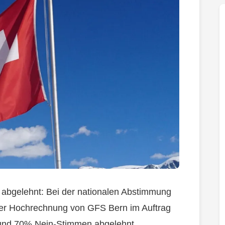
 abgelehnt: Bei der nationalen Abstimmung
iner Hochrechnung von GFS Bern im Auftrag
- und 70% Nein-Stimmen abgelehnt.