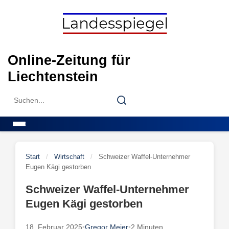
Skip
to
content
Online-Zeitung für
Liechtenstein
Search
Search
for:
Menu
Start
/
Wirtschaft
/
Schweizer Waffel-Unternehmer
Eugen Kägi gestorben
Schweizer Waffel-Unternehmer
Eugen Kägi gestorben
18. Februar 2025
•
Gregor Meier
•
2 Minuten