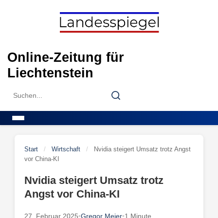
Skip
to
content
Online-Zeitung für
Liechtenstein
Search
Search
for:
Menu
Start
/
Wirtschaft
/
Nvidia steigert Umsatz trotz Angst
vor China-KI
Nvidia steigert Umsatz trotz
Angst vor China-KI
27. Februar 2025
•
Gregor Meier
•
1 Minute