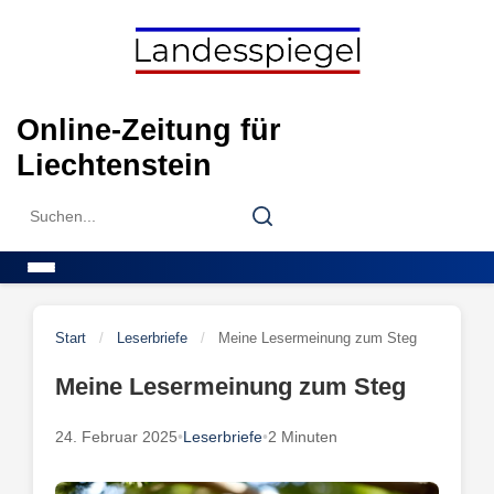
Skip
to
content
Online-Zeitung für
Liechtenstein
Search
Search
for:
Menu
Start
/
Leserbriefe
/
Meine Lesermeinung zum Steg
Meine Lesermeinung zum Steg
24. Februar 2025
•
Leserbriefe
•
2 Minuten