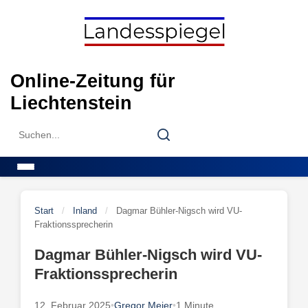
Skip
to
content
Online-Zeitung für
Liechtenstein
Search
Search
for:
Menu
Start
/
Inland
/
Dagmar Bühler-Nigsch wird VU-
Fraktionssprecherin
Dagmar Bühler-Nigsch wird VU-
Fraktionssprecherin
12. Februar 2025
•
Gregor Meier
•
1 Minute