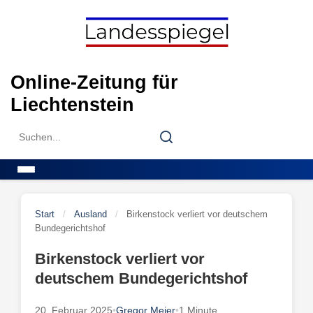
Skip
to
content
Online-Zeitung für
Liechtenstein
Search
Search
for:
Menu
Start
/
Ausland
/
Birkenstock verliert vor deutschem
Bundegerichtshof
Birkenstock verliert vor
deutschem Bundegerichtshof
20. Februar 2025
•
Gregor Meier
•
1 Minute