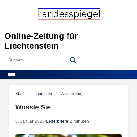
Skip
to
content
Online-Zeitung für
Liechtenstein
Search
Search
for:
Menu
Start
/
Leserbriefe
/
Wusste Sie,
Wusste Sie,
9. Januar 2025
•
Leserbriefe
•
2 Minuten