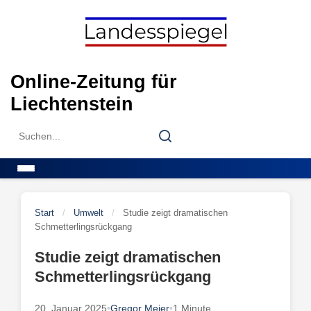
Skip
to
content
Online-Zeitung für
Liechtenstein
Search
Search
for:
Menu
Start
/
Umwelt
/
Studie zeigt dramatischen
Schmetterlingsrückgang
Studie zeigt dramatischen
Schmetterlingsrückgang
20. Januar 2025
•
Gregor Meier
•
1 Minute