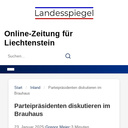
Skip
to
content
Online-Zeitung für
Liechtenstein
Search
Search
for:
Menu
Start
/
Inland
/
Parteipräsidenten diskutieren im
Brauhaus
Parteipräsidenten diskutieren im
Brauhaus
23. Januar 2025
•
Gregor Meier
•
3 Minuten